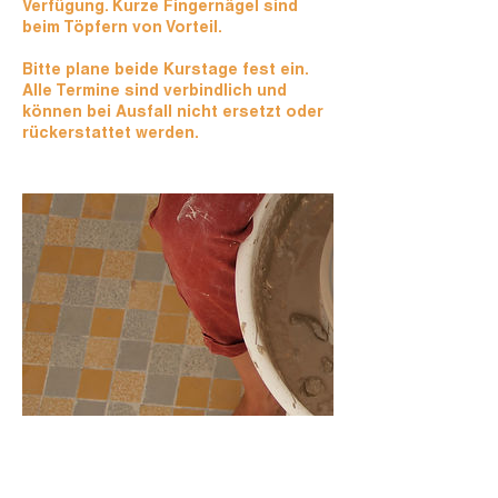
Verfügung. Kurze Fingernägel sind
beim Töpfern von Vorteil.
Bitte plane beide Kurstage fest ein.
Alle Termine sind verbindlich und
können bei Ausfall nicht ersetzt oder