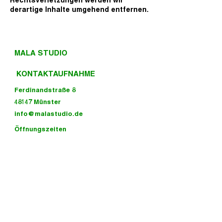
Rechtsverletzungen werden wir
derartige Inhalte umgehend entfernen.
MALA STUDIO
KONTAKTAUFNAHME
Ferdinandstraße 8
48147 Münster
info@malastudio.de
Öffnungszeiten
Donnerstags: 13 - 18 Uhr
Freitags: 11 - 19 Uhr
Besuch uns gern auf Instagram! :)
KONTAKTAUFNAHME