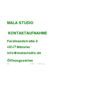
MALA STUDIO
KONTAKTAUFNAHME
Ferdinandstraße 8
48147 Münster
info@malastudio.de
Öffnungszeiten
Donnerstags: 13 - 18 Uhr
Freitags: 11 - 19 Uhr
Besuch uns gern auf Instagram! :)
KONTAKTAUFNAHME