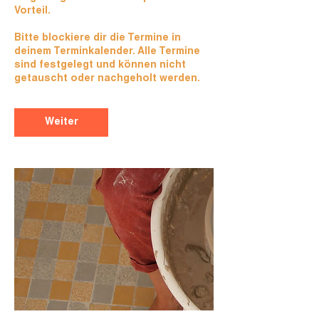
Vorteil.
Bitte blockiere dir die Termine in
deinem Terminkalender. Alle Termine
sind festgelegt und können nicht
getauscht oder nachgeholt werden.
Weiter